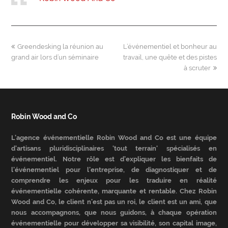
previous
next
Greendesking la réunion au
L’événementiel et bonheur au
post:
post:
grand air lors d’un séminaire
travail, une quête et des pistes
à scruter
Robin Wood and Co
L’agence événementielle Robin Wood and Co est une équipe
d’artisans pluridisciplinaires 'tout terrain' spécialisés en
événementiel. Notre rôle est d’expliquer les bienfaits de
l’événementiel pour l’entreprise, de diagnostiquer et de
comprendre les enjeux pour les traduire en réalité
événementielle cohérente, marquante et rentable. Chez Robin
Wood and Co, le client n’est pas un roi, le client est un ami, que
nous accompagnons, que nous guidons, à chaque opération
événementielle pour développer sa visibilité, son capital image,