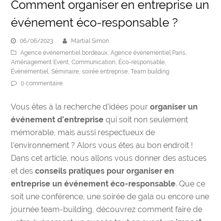
Comment organiser en entreprise un
événement éco-responsable ?
06/06/2023
Martial Simon
Agence événementiel bordeaux
,
Agence événementiel Paris
,
Aménagement Event
,
Communication
,
Éco-responsable
,
Événementiel
,
Séminaire
,
soirée entreprise
,
Team building
0 commentaire
Vous êtes à la recherche d’idées pour
organiser un
événement d’entreprise
qui soit non seulement
mémorable, mais aussi respectueux de
l’environnement ? Alors vous êtes au bon endroit !
Dans cet article, nous allons vous donner des astuces
et des
conseils pratiques pour organiser en
entreprise un événement éco-responsable
. Que ce
soit une conférence, une soirée de gala ou encore une
journée team-building, découvrez comment faire de