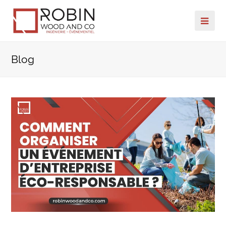
Ope
Mob
Blog
Me