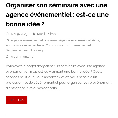
Organiser son séminaire avec une
agence événementiel : est-ce une
bonne idée ?
12/09/2023
Martial Simon
Agence événementiel bordeaux
,
Agence événementiel Paris
,
Animation événementielle
,
Communication
,
Événementiel
,
Séminaire
,
Team building
0 commentaire
Vous avez le projet d'organiser un séminaire avec une agence
événementiel, mais est-ce vraiment une bonne idée ? Quels
services peut-elle vous apporter ? Avez-vous besoin d’un
professionnel de l'événementiel pour organiser votre événement
d'entreprise ? Voici nos conseils !…
LIRE PLUS