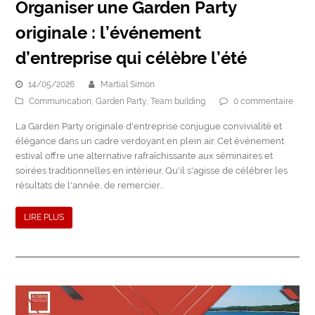
Organiser une Garden Party
originale : l’événement
d’entreprise qui célèbre l’été
14/05/2026
Martial Simon
Communication
,
Garden Party
,
Team building
0 commentaire
La Garden Party originale d'entreprise conjugue convivialité et
élégance dans un cadre verdoyant en plein air. Cet événement
estival offre une alternative rafraîchissante aux séminaires et
soirées traditionnelles en intérieur. Qu'il s'agisse de célébrer les
résultats de l'année, de remercier…
LIRE PLUS