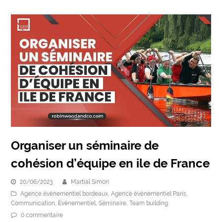
Organiser un séminaire de
cohésion d’équipe en ile de France
20/06/2023
Martial Simon
Agence événementiel bordeaux
,
Agence événementiel Paris
,
Communication
,
Événementiel
,
Séminaire
,
Team building
0 commentaire