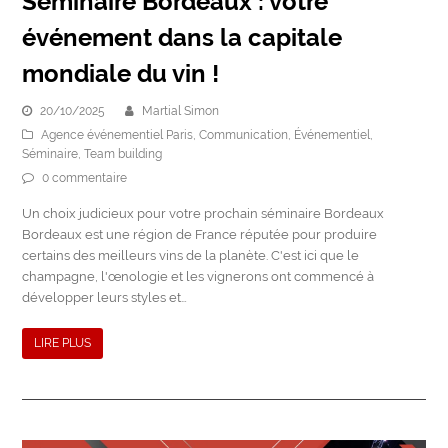
Séminaire Bordeaux : votre
événement dans la capitale
mondiale du vin !
20/10/2025
Martial Simon
Agence événementiel Paris
,
Communication
,
Événementiel
,
Séminaire
,
Team building
0 commentaire
Un choix judicieux pour votre prochain séminaire Bordeaux
Bordeaux est une région de France réputée pour produire
certains des meilleurs vins de la planète. C'est ici que le
champagne, l'œnologie et les vignerons ont commencé à
développer leurs styles et…
LIRE PLUS