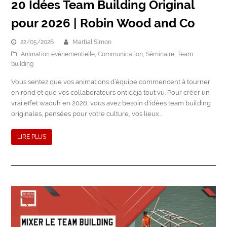
20 Idées Team Building Original
pour 2026 | Robin Wood and Co
22/05/2026
Martial Simon
Animation événementielle
,
Communication
,
Séminaire
,
Team
building
Vous sentez que vos animations d’équipe commencent à tourner
en rond et que vos collaborateurs ont déjà tout vu. Pour créer un
vrai effet waouh en 2026, vous avez besoin d'idées team building
originales, pensées pour votre culture, vos lieux…
LIRE PLUS