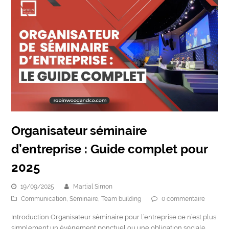
Organisateur séminaire
d’entreprise : Guide complet pour
2025
19/09/2025
Martial Simon
Communication
,
Séminaire
,
Team building
0 commentaire
Introduction Organisateur séminaire pour l’entreprise ce n’est plus
simplement un événement ponctuel ou une obligation sociale.