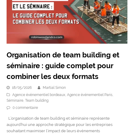
Organisation de team building et
séminaire : guide complet pour
combiner les deux formats
18/05/2026
Martial Simon
Agence événementiel bordeaux
,
Agence événementiel Paris
,
Séminaire
,
Team building
0 commentaire
L’organisation de team building et séminaire représente
aujourd’hui une approche stratégique pour les entreprises
souhaitant maximiser l’impact de leurs événements