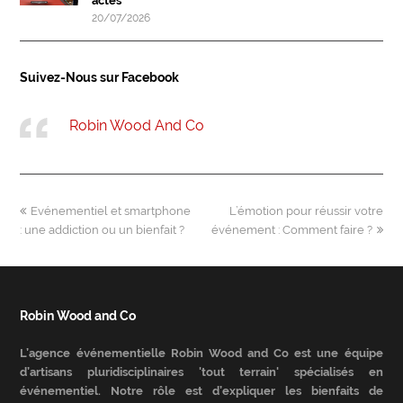
actes
20/07/2026
Suivez-Nous sur Facebook
Robin Wood And Co
previous
next
Evénementiel et smartphone
L’émotion pour réussir votre
post:
post:
: une addiction ou un bienfait ?
événement : Comment faire ?
Robin Wood and Co
L’agence événementielle Robin Wood and Co est une équipe
d’artisans pluridisciplinaires 'tout terrain' spécialisés en
événementiel. Notre rôle est d’expliquer les bienfaits de