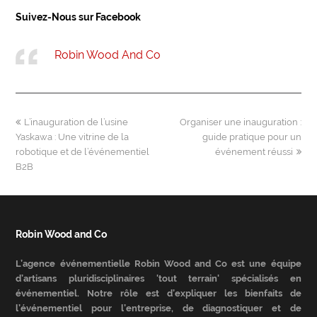
Suivez-Nous sur Facebook
Robin Wood And Co
previous
next
L’inauguration de l’usine
Organiser une inauguration :
post:
post:
Yaskawa : Une vitrine de la
guide pratique pour un
robotique et de l’événementiel
événement réussi
B2B
Robin Wood and Co
L’agence événementielle Robin Wood and Co est une équipe
d’artisans pluridisciplinaires 'tout terrain' spécialisés en
événementiel. Notre rôle est d’expliquer les bienfaits de
l’événementiel pour l’entreprise, de diagnostiquer et de