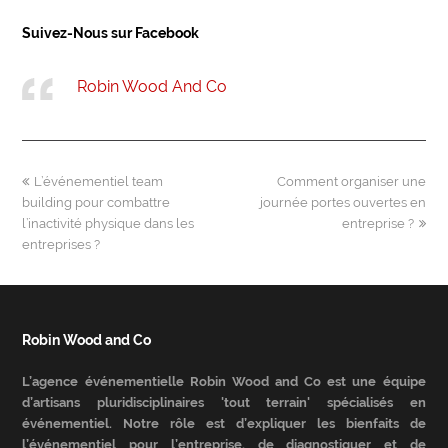
Suivez-Nous sur Facebook
Robin Wood And Co
previous
next
L’événementiel team
Comment organiser une
post:
post:
building pour combattre
journée portes ouvertes en
l’inactivité physique dans les
entreprise ?
entreprises ?
Robin Wood and Co
L’agence événementielle Robin Wood and Co est une équipe
d’artisans pluridisciplinaires 'tout terrain' spécialisés en
événementiel. Notre rôle est d’expliquer les bienfaits de
l’événementiel pour l’entreprise, de diagnostiquer et de