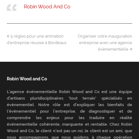
Robin Wood And Co
previous
next
5 règles pour une animation
Organiser votre inauguration
post:
post:
d’entreprise réussie à Bordeaux
entreprise avec une agence
évènementielle
Robin Wood and Co
L’agence événementielle Robin Wood and Co est une équipe
d’artisans pluridisciplinaires 'tout terrain' spécialisés en
événementiel. Notre rôle est d’expliquer les bienfaits de
l’événementiel pour l’entreprise, de diagnostiquer et de
comprendre les enjeux pour les traduire en réalité
événementielle cohérente, marquante et rentable. Chez Robin
Wood and Co, le client n’est pas un roi, le client est un ami, que
nous accompagnons, que nous guidons, à chaque opération