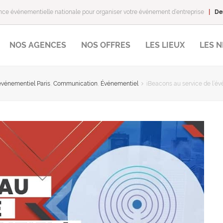
ce événementielle nationale pour organiser votre événement d’entreprise
|
De
NOS AGENCES
NOS OFFRES
LES LIEUX
LES 
vénementiel Paris
,
Communication
,
Événementiel
iBeacons au service de l’év