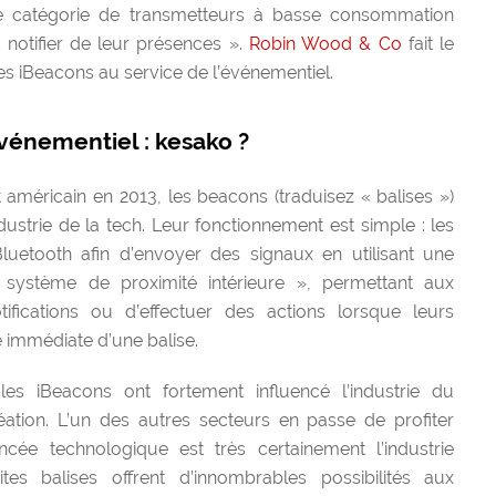
 catégorie de transmetteurs à basse consommation
notifier de leur présences ».
Robin Wood & Co
fait le
l des iBeacons au service de l’événementiel.
vénementiel : kesako ?
américain en 2013, les beacons (traduisez « balises »)
industrie de la tech. Leur fonctionnement est simple : les
Bluetooth afin d’envoyer des signaux en utilisant une
 système de proximité intérieure », permettant aux
fications ou d’effectuer des actions lorsque leurs
é immédiate d’une balise.
les iBeacons ont fortement influencé l’industrie du
tion. L’un des autres secteurs en passe de profiter
cée technologique est très certainement l’industrie
ites balises offrent d’innombrables possibilités aux