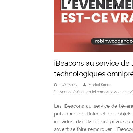
iBeacons au service de 
technologiques omnipr
07/12/2017
Martial Simon
Agence événementiel bordeaux
,
Agence évé
Les iBeacons au service de l’évén
puissance de l’Internet des objet
individus, dans la sphère privée co
savent se faire remarquer, l’iBeaco