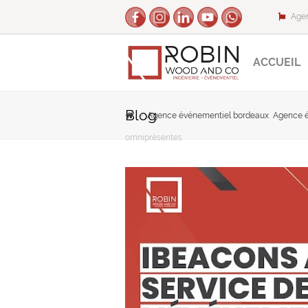
Agen
ACCUEIL
Blog
Agence événementiel bordeaux
,
Agence é
omniprésentes