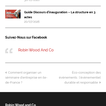
30/07/2026
Guide Discours d’inauguration – La structure en 3
actes
20/07/2026
Suivez-Nous sur Facebook
Robin Wood And Co
previous
next
Comment organiser un
Éco-conception des
post:
post:
séminaire d’entreprise en ile-
évènements : l’évènementiel
de-France ?
durable et responsable
Robin Wood and Co