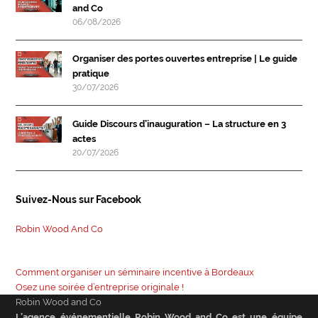
and Co
06/08/2026
Organiser des portes ouvertes entreprise | Le guide
pratique
30/07/2026
Guide Discours d’inauguration – La structure en 3
actes
20/07/2026
Suivez-Nous sur Facebook
Robin Wood And Co
previous
Comment organiser un séminaire incentive à Bordeaux
post:
next
Osez une soirée d’entreprise originale !
post:
Robin Wood and Co
L’agence événementielle Robin Wood and Co est une équipe