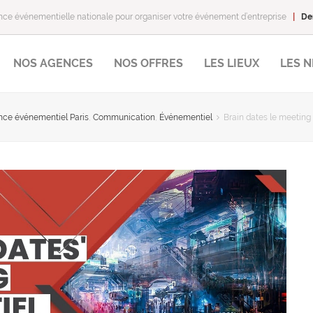
ce événementielle nationale pour organiser votre événement d’entreprise
|
De
NOS AGENCES
NOS OFFRES
LES LIEUX
LES 
ce événementiel Paris
,
Communication
,
Événementiel
Brain dates le meeting 