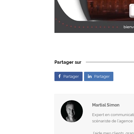
Partager sur
Partager
Partager
Martial Simon
Expert en communicatio
scénariste de l’agenc
J’aide mes clients, gr