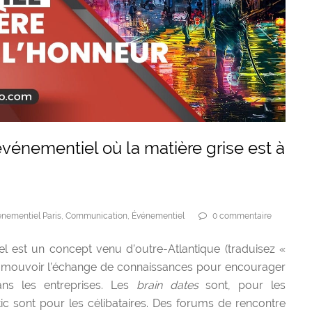
vénementiel où la matière grise est à
nementiel Paris
,
Communication
,
Événementiel
0 commentaire
el est un concept venu d’outre-Atlantique (traduisez «
romouvoir l’échange de connaissances pour encourager
dans les entreprises. Les
brain dates
sont, pour les
ic sont pour les célibataires. Des forums de rencontre