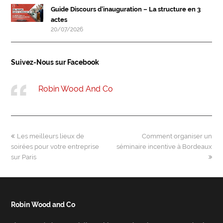
Guide Discours d’inauguration – La structure en 3
actes
20/07/2026
Suivez-Nous sur Facebook
Robin Wood And Co
previous
next
Les meilleurs lieux de
Comment organiser un
post:
post:
soirées pour votre entreprise
séminaire incentive à Bordeaux
sur Paris
Robin Wood and Co