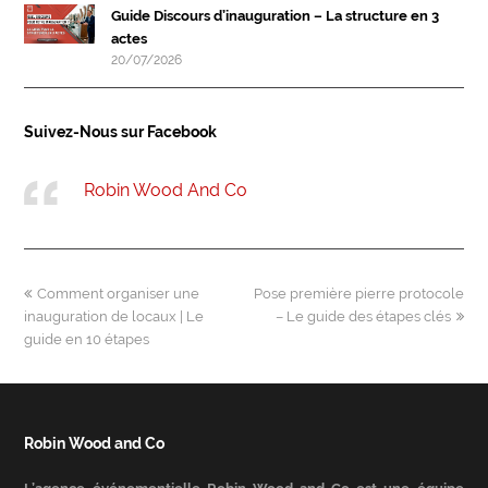
Guide Discours d’inauguration – La structure en 3
actes
20/07/2026
Suivez-Nous sur Facebook
Robin Wood And Co
previous
next
Comment organiser une
Pose première pierre protocole
post:
post:
inauguration de locaux | Le
– Le guide des étapes clés
guide en 10 étapes
Robin Wood and Co