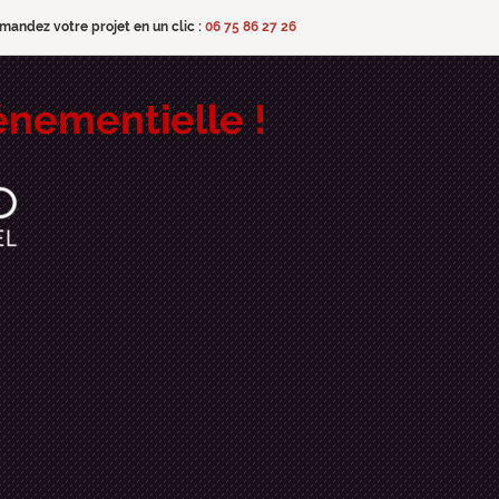
mandez votre projet en un clic :
06 75 86 27 26
énementielle !