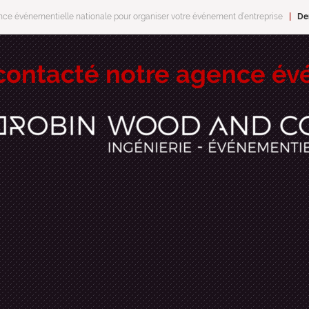
ce événementielle nationale pour organiser votre événement d’entreprise
|
De
 contacté notre agence év
RETOUR SUR LA PAGE D’ACCUEIL DU SITE ↩︎